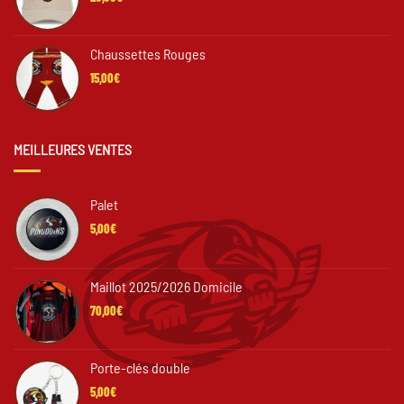
Chaussettes Rouges
15,00
€
MEILLEURES VENTES
Palet
5,00
€
Maillot 2025/2026 Domicile
70,00
€
Porte-clés double
5,00
€